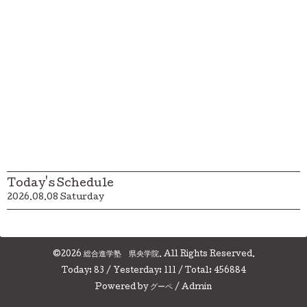
Today's Schedule
2026.08.08 Saturday
©2026
総合進学塾 県央学院
. All Rights Reserved.
Today:
83
/ Yesterday:
111
/ Total:
456884
Powered by
グーペ
/
Admin