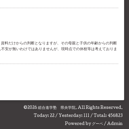
。資料だけからの判断となりますが、その母親と子供の年齢からの判断
ん不安が無いわけではありませんが、現時点での休校等は考えておりま
©2026
総合進学塾 県央学院
. All Rights Reserved.
Today:
22
/ Yesterday:
111
/ Total:
456823
Powered by
グーペ
/
Admin