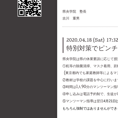
県央学院 塾長
吉川 重男
2020.04.18 (Sat) 17:3
特別対策でピン
県央学院は県の休業要請に応じて授
①机等の除菌清掃、マスク着用、距
(東京都内でも家庭教師等によるマ
②教材は学校の課題を中心に行いま
③時間は1人90分のマンツーマン
④申し込みは電話予約制で、生徒が
4月21日
⑤マンツーマン指導は翌日
もちろん強制ではありませんができ