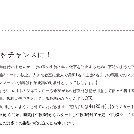
2
チをチャンスに！
業は行いませんが、その間の生徒の学力低下を防止するために下記のような
離2メートル以上、大きな教室に最大で講師1名・生徒2名までの環境でのマ
ンツーマン指導は休業要請の対象外となっております。)
すが、４月中の欠席フォローや希望があれば教材は塾が用意して個々の苦手
指導。教科は塾で選択している教科内ならなんでもOK。
殺到しないようにさせていただきます。電話予約は4月20日(月)からスター
(火)から開始。時間は午後3時からスタートし午後9時終了予定。午後3:00～4:30
るだけ多くの生徒の役に立てたら幸いです。