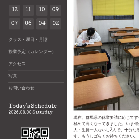
12
11
10
09
07
06
04
02
クラス・曜日・月謝
授業予定（カレンダー）
アクセス
写真
お問い合わせ
Today's Schedule
2026.08.08 Saturday
現在、群馬県の休業要請に応じてす
極めて高くなってきました。いま何
人・生徒一人ないし2人で、十分な
す。もうしばらくお待ちください。