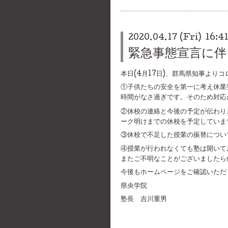
2020.04.17 (Fri) 16:4
緊急事態宣言に伴
本日(4月17日)、群馬県知事よ
①子供たちの安全を第一に考え休業
時間がなさ過ぎです。そのため対応
②休校の連絡と今後の予定が伝わりき
ーク明けまでの休校を予定していま
③休校で不足した授業の振替につい
④授業が行われなくても塾は開いて
またご不明なことがございましたら
今後もホームページをご確認いただ
県央学院
塾長 吉川重男