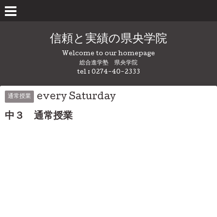
信頼と実績の県央学院
Welcome to our homepage
総合進学塾 県央学院
tel : 0274-40-2333
every Saturday
通常授業
中３ 通常授業