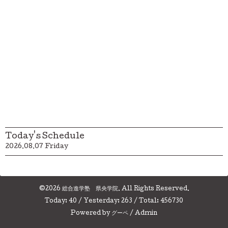
Today's Schedule
2026.08.07 Friday
©2026
総合進学塾 県央学院
. All Rights Reserved.
Today:
40
/ Yesterday:
263
/ Total:
456730
Powered by
グーペ
/
Admin