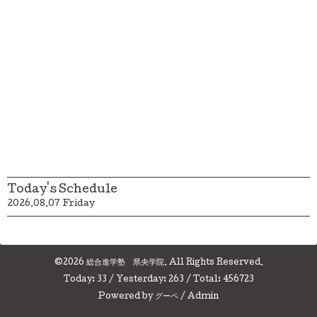
Today's Schedule
2026.08.07 Friday
©2026
総合進学塾 県央学院
. All Rights Reserved.
Today:
33
/ Yesterday:
263
/ Total:
456723
Powered by
グーペ
/
Admin