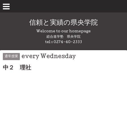
信頼と実績の県央学院
Welcome to our homepage
総合進学塾 県央学院
tel : 0274-40-2333
every Wednesday
通常授業
中２ 理社