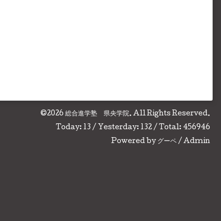
©2026
総合進学塾 県央学院
. All Rights Reserved.
Today:
13
/ Yesterday:
132
/ Total:
456946
Powered by
グーペ
/
Admin