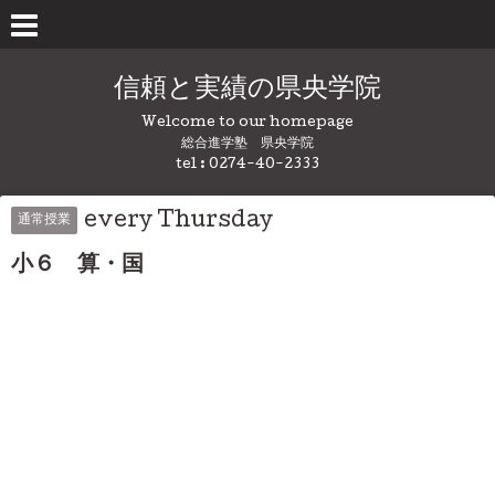
信頼と実績の県央学院
Welcome to our homepage
総合進学塾 県央学院
tel : 0274-40-2333
every Thursday
通常授業
小６ 算・国