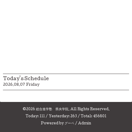
Today's Schedule
2026.08.07 Friday
©2026
総合進学塾 県央学院
. All Rights Reserved.
Today:
111
/ Yesterday:
263
/ Total:
456801
Powered by
グーペ
/
Admin