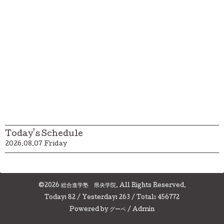
Today's Schedule
2026.08.07 Friday
©2026
総合進学塾 県央学院
. All Rights Reserved.
Today:
82
/ Yesterday:
263
/ Total:
456772
Powered by
グーペ
/
Admin