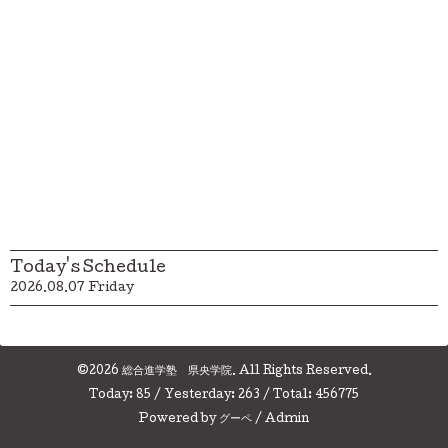
Today's Schedule
2026.08.07 Friday
©2026
総合進学塾 県央学院
. All Rights Reserved.
Today:
85
/ Yesterday:
263
/ Total:
456775
Powered by
グーペ
/
Admin