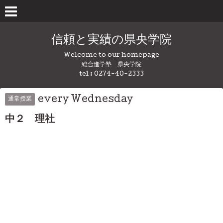
信頼と実績の県央学院
Welcome to our homepage
総合進学塾 県央学院
tel : 0274-40-2333
every Wednesday
通常授業
中２ 理社