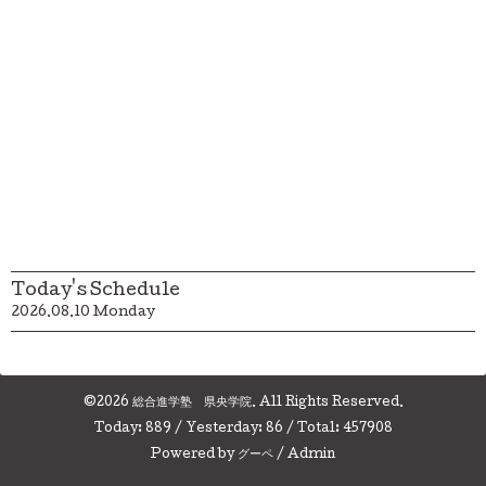
Today's Schedule
2026.08.10 Monday
©2026
総合進学塾 県央学院
. All Rights Reserved.
Today:
889
/ Yesterday:
86
/ Total:
457908
Powered by
グーペ
/
Admin