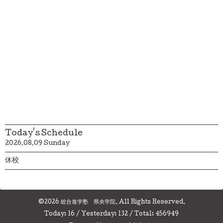
Today's Schedule
2026.08.09 Sunday
休校
©2026
総合進学塾 県央学院
. All Rights Reserved.
Today:
16
/ Yesterday:
132
/ Total:
456949