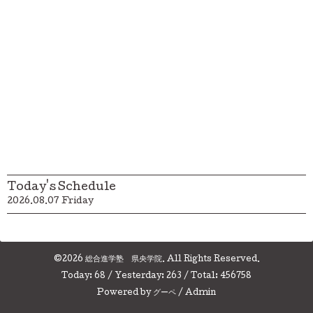
Today's Schedule
2026.08.07 Friday
©2026
総合進学塾 県央学院
. All Rights Reserved.
Today:
68
/ Yesterday:
263
/ Total:
456758
Powered by
グーペ
/
Admin