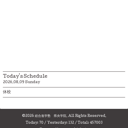
Today's Schedule
2026.08.09 Sunday
休校
©2026
総合進学塾 県央学院
. All Rights Reserved.
Today:
70
/ Yesterday:
132
/ Total:
457003