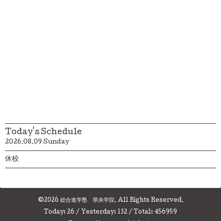
Today's Schedule
2026.08.09 Sunday
休校
©2026
総合進学塾 県央学院
. All Rights Reserved.
Today:
26
/ Yesterday:
132
/ Total:
456959