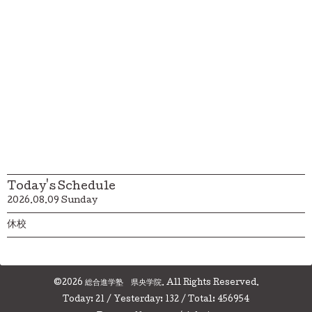
Today's Schedule
2026.08.09 Sunday
休校
©2026
総合進学塾 県央学院
. All Rights Reserved.
Today:
21
/ Yesterday:
132
/ Total:
456954