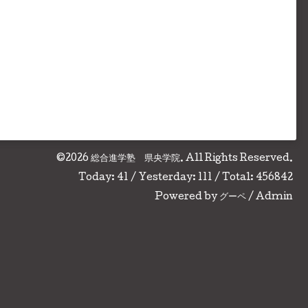
©2026
総合進学塾 県央学院
. All Rights Reserved.
Today:
41
/ Yesterday:
111
/ Total:
456842
Powered by
グーペ
/
Admin