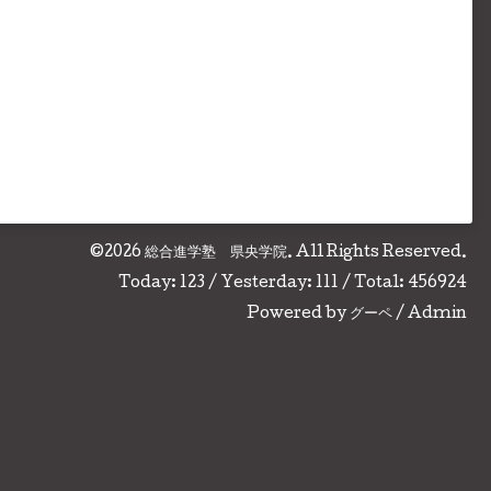
©2026
総合進学塾 県央学院
. All Rights Reserved.
Today:
123
/ Yesterday:
111
/ Total:
456924
Powered by
グーペ
/
Admin