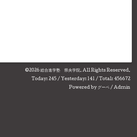
©2026
総合進学塾 県央学院
. All Rights Reserved.
Today:
245
/ Yesterday:
141
/ Total:
456672
Powered by
グーペ
/
Admin