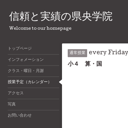
信頼と実績の県央学院
Welcome to our homepage
トップページ
every Frida
通常授業
インフォメーション
小４ 算・国
クラス・曜日・月謝
授業予定（カレンダー）
アクセス
写真
お問い合わせ