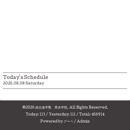
Today's Schedule
2026.08.08 Saturday
©2026
総合進学塾 県央学院
. All Rights Reserved.
Today:
113
/ Yesterday:
111
/ Total:
456914
Powered by
グーペ
/
Admin