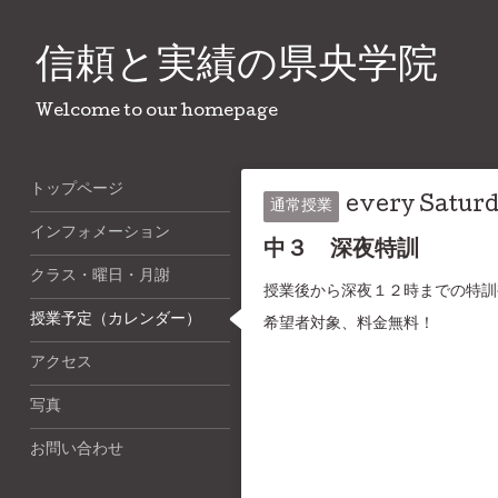
信頼と実績の県央学院
Welcome to our homepage
トップページ
every Satur
通常授業
インフォメーション
中３ 深夜特訓
クラス・曜日・月謝
授業後から深夜１２時までの特訓
授業予定（カレンダー）
希望者対象、料金無料！
アクセス
写真
お問い合わせ