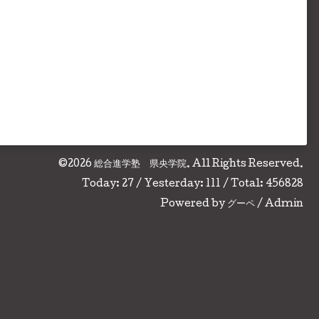
©2026
総合進学塾 県央学院
. All Rights Reserved.
Today:
27
/ Yesterday:
111
/ Total:
456828
Powered by
グーペ
/
Admin