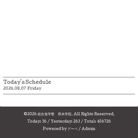
Today's Schedule
2026.08.07 Friday
©2026
総合進学塾 県央学院
. All Rights Reserved.
Today:
36
/ Yesterday:
263
/ Total:
456726
Powered by
グーペ
/
Admin