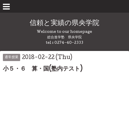
信頼と実績の県央学院
Welcome to our homepage
総合進学塾 県央学院
tel : 0274-40-2333
2018-02-22 (Thu)
通常授業
小５・６ 算・国(塾内テスト)