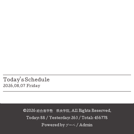
Today's Schedule
2026.08.07 Friday
©2026
総合進学塾 県央学院
. All Rights Reserved.
Today:
88
/ Yesterday:
263
/ Total:
456778
Powered by
グーペ
/
Admin