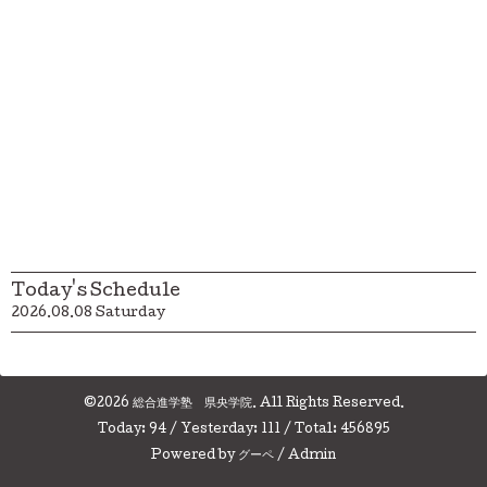
Today's Schedule
2026.08.08 Saturday
©2026
総合進学塾 県央学院
. All Rights Reserved.
Today:
94
/ Yesterday:
111
/ Total:
456895
Powered by
グーペ
/
Admin