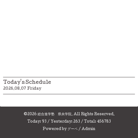
Today's Schedule
2026.08.07 Friday
©2026
総合進学塾 県央学院
. All Rights Reserved.
Today:
93
/ Yesterday:
263
/ Total:
456783
Powered by
グーペ
/
Admin