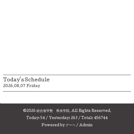
Today's Schedule
2026.08.07 Friday
©2026
総合進学塾 県央学院
. All Rights Reserved.
Today:
54
/ Yesterday:
263
/ Total:
456744
Powered by
グーペ
/
Admin