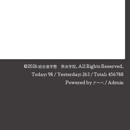
©2026
総合進学塾 県央学院
. All Rights Reserved.
Today:
98
/ Yesterday:
263
/ Total:
456788
Powered by
グーペ
/
Admin