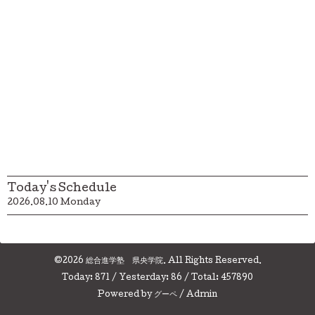
Today's Schedule
2026.08.10 Monday
©2026
総合進学塾 県央学院
. All Rights Reserved.
Today:
871
/ Yesterday:
86
/ Total:
457890
Powered by
グーペ
/
Admin